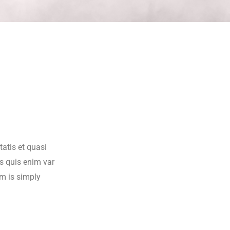
atis et quasi
us quis enim var
um is simply