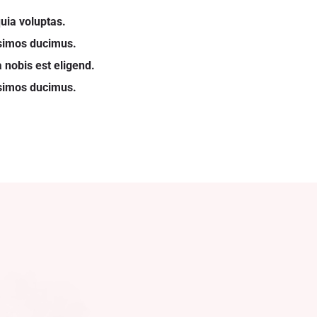
ia voluptas.
ssimos ducimus.
 nobis est eligend.
ssimos ducimus.