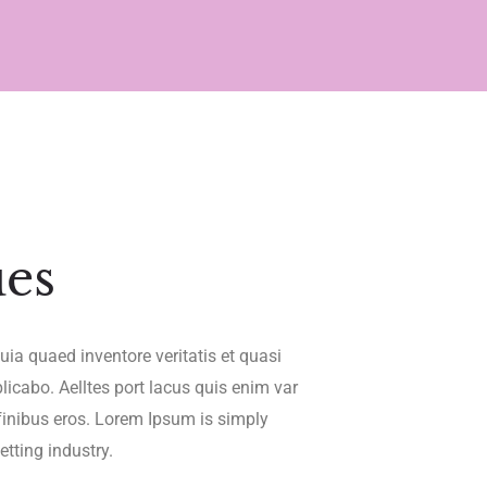
ues
ia quaed inventore veritatis et quasi
licabo. Aelltes port lacus quis enim var
t finibus eros. Lorem Ipsum is simply
tting industry.