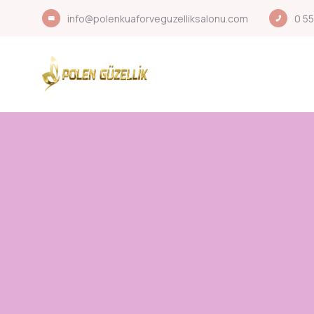
info@polenkuaforveguzelliksalonu.com
0 55