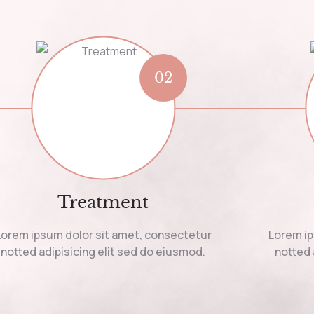
02
Treatment
Lorem ipsum dolor sit amet, consectetur
Lorem ip
notted adipisicing elit sed do eiusmod.
notted 