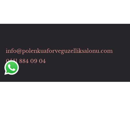
info@polenkuaforveguzelliksalonu.com
0551 884 09 04
Hızlı Menü
HİZMETLERİMİZ
İLETİŞİM
Çalışma Saatlerimiz